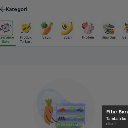
Kategori
learance 
Produk 
Sayur
Buah
Protein
Siap Saji
Bel
Sale
Terbaru
Fitur Bar
Tambah ke k
disini!