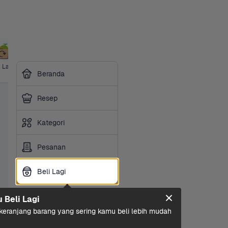
i Lagi
Harga 
Ibu & Bayi
Hotpot & 
Makanan 
Sembako
Susu 
Beranda
Grosir
BBQ
Ringan
Olah
Resep
Kategori
Pesanan
Beli Lagi
Beli Lagi
u Beli Lagi
eranjang barang yang sering kamu beli lebih mudah 