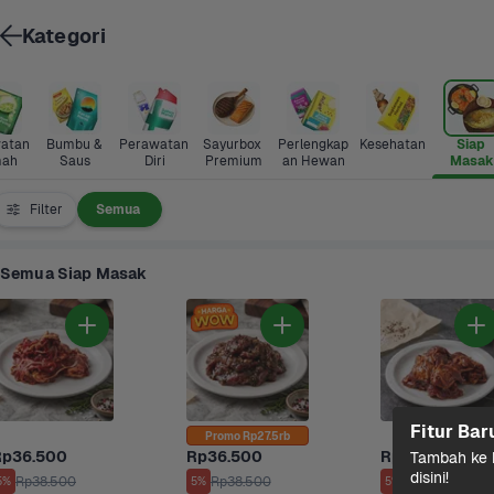
Kategori
atan 
Bumbu & 
Perawatan 
Sayurbox 
Perlengkap
Kesehatan
Siap 
ah
Saus
Diri
Premium
an Hewan
Masak
Filter
Semua
Semua Siap Masak
Fitur Bar
Promo Rp27.5rb
Rp36.500
Rp36.500
Rp36.500
Tambah ke k
disini!
Rp38.500
Rp38.500
Rp38.500
5%
5%
5%