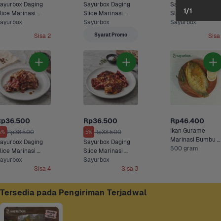
ayurbox Daging 
Sayurbox Daging 
Sayurbox Daging 
1
/
1
lice Marinasi 
Slice Marinasi 
Slice Marinasi 
arbeque 250 
ayurbox
Blackpepper 250 
Sayurbox
Yakiniku 250 gra
Sayurbox
ram
gram
Syarat Promo
Sisa 2
Sisa
Rp36.500
Rp36.500
Rp46.400
Ikan Gurame 
Rp38.500
Rp38.500
5%
5%
Marinasi Bumbu 
ayurbox Daging 
Sayurbox Daging 
Kuning Sayurbox
500 gram
lice Marinasi 
Slice Marinasi 
eriyaki 250 gram
ayurbox
Bulgogi 250 gram
Sayurbox
Sisa 4
Sisa 3
Tersedia pada Pengiriman Terjadwal