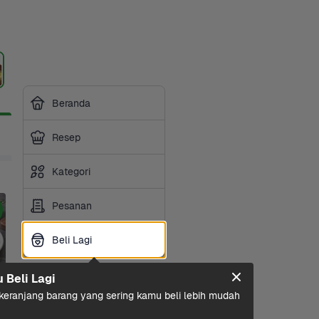
Beranda
Resep
Kategori
Pesanan
Beli Lagi
Beli Lagi
u Beli Lagi
eranjang barang yang sering kamu beli lebih mudah 