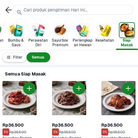
Cari produk pengiriman Hari Ini...
n 
Bumbu & 
Perawatan 
Sayurbox 
Perlengkap
Kesehatan
Siap 
Saus
Diri
Premium
an Hewan
Masak
Filter
Semua
Semua Siap Masak
Rp36.500
Rp36.500
Rp36.500
Rp38.500
Rp38.500
Rp38.500
5%
5%
5%