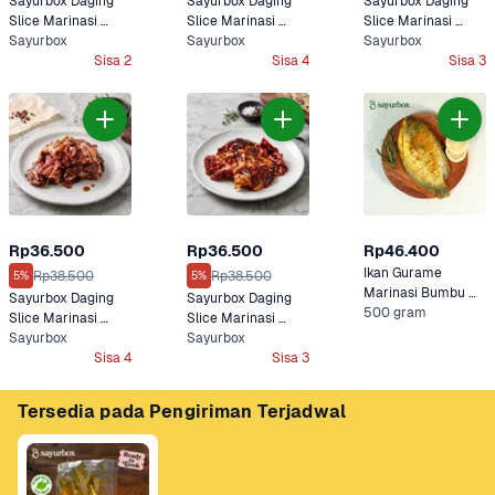
Sayurbox Daging 
Sayurbox Daging 
Sayurbox Daging 
Slice Marinasi 
Slice Marinasi 
Slice Marinasi 
Barbeque 250 
Sayurbox
Blackpepper 250 
Sayurbox
Yakiniku 250 gram
Sayurbox
gram
Sisa 2
gram
Sisa 4
Sisa 3
Rp36.500
Rp36.500
Rp46.400
Ikan Gurame 
Rp38.500
Rp38.500
5%
5%
Marinasi Bumbu 
Sayurbox Daging 
Sayurbox Daging 
Kuning Sayurbox
500 gram
Slice Marinasi 
Slice Marinasi 
Teriyaki 250 gram
Sayurbox
Bulgogi 250 gram
Sayurbox
Sisa 4
Sisa 3
Tersedia pada Pengiriman Terjadwal