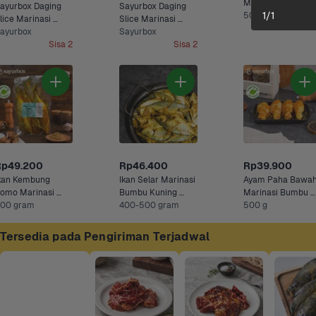
Marinasi Bumbu 
ayurbox Daging 
Sayurbox Daging 
1
/
1
Kuning Sayurbox
500 gram
lice Marinasi 
Slice Marinasi 
akiniku 250 gram
ayurbox
Teriyaki 250 gram
Sayurbox
Sisa 2
Sisa 2
Rp49.200
Rp46.400
Rp39.900
kan Kembung 
Ikan Selar Marinasi 
Ayam Paha Bawah
omo Marinasi 
Bumbu Kuning 
Marinasi Bumbu 
umbu Kuning 
00 gram
Sayurbox
400-500 gram
Kuning Sayurbox
500 g
ayurbox
Tersedia pada Pengiriman Terjadwal