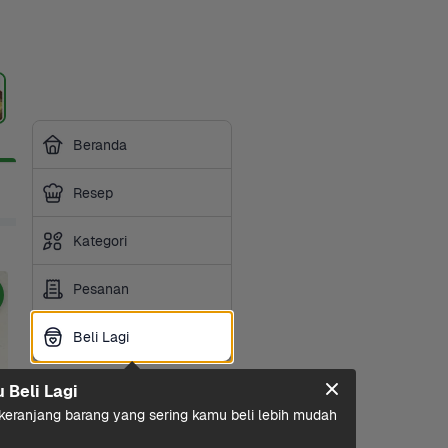
Beranda
Resep
Kategori
Pesanan
Beli Lagi
Beli Lagi
u Beli Lagi
eranjang barang yang sering kamu beli lebih mudah 