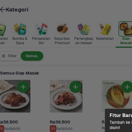
Kategori
atan 
Bumbu & 
Perawatan 
Sayurbox 
Perlengkap
Kesehatan
Siap 
ah
Saus
Diri
Premium
an Hewan
Masak
Filter
Semua
Semua Siap Masak
Fitur Bar
Rp36.500
Rp36.500
Rp46.400
Tambah ke k
disini!
Ikan Gurame 
Rp38.500
Rp38.500
5%
5%