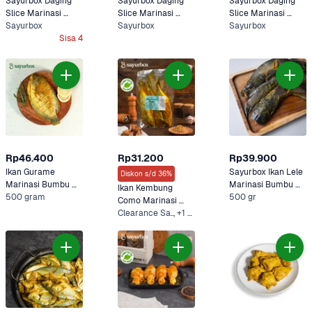
Sayurbox Daging 
Sayurbox Daging 
Sayurbox Daging 
Slice Marinasi 
Slice Marinasi 
Slice Marinasi 
Barbeque 250 
Sayurbox
Yakiniku 250 gram
Sayurbox
Bulgogi 250 gram
Sayurbox
gram
Sisa 4
Rp46.400
Rp31.200
Rp39.900
Ikan Gurame 
Sayurbox Ikan Lele 
Diskon s/d 36%
Marinasi Bumbu 
Marinasi Bumbu 
Ikan Kembung 
Kuning Sayurbox
500 gram
Kuning 400 - 500 
500 gr
Como Marinasi 
gram
Bumbu Kuning 
Clearance Sa.., +1 Lainnya
Sayurbox