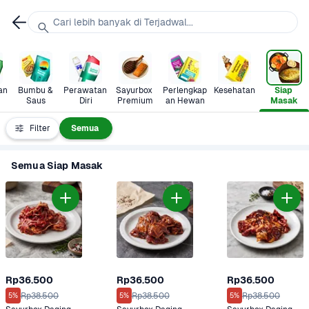
Cari lebih banyak di Terjadwal...
n 
Bumbu & 
Perawatan 
Sayurbox 
Perlengkap
Kesehatan
Siap 
Saus
Diri
Premium
an Hewan
Masak
Filter
Semua
Semua Siap Masak
Rp36.500
Rp36.500
Rp36.500
Rp38.500
Rp38.500
Rp38.500
5%
5%
5%