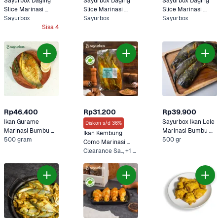
Sayurbox Daging 
Sayurbox Daging 
Sayurbox Daging 
Slice Marinasi 
Slice Marinasi 
Slice Marinasi 
Barbeque 250 
Sayurbox
Yakiniku 250 gram
Sayurbox
Bulgogi 250 gram
Sayurbox
gram
Sisa 4
Rp46.400
Rp31.200
Rp39.900
Ikan Gurame 
Sayurbox Ikan Lele 
Diskon s/d 36%
Marinasi Bumbu 
Marinasi Bumbu 
Ikan Kembung 
Kuning Sayurbox
500 gram
Kuning 400 - 500 
500 gr
Como Marinasi 
gram
Bumbu Kuning 
Clearance Sa.., +1 Lainnya
Sayurbox