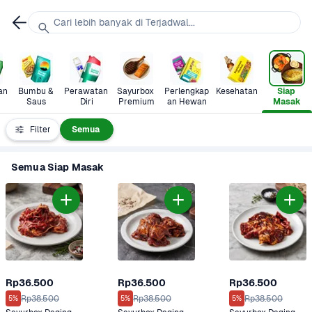
Cari lebih banyak di Terjadwal...
n 
Bumbu & 
Perawatan 
Sayurbox 
Perlengkap
Kesehatan
Siap 
Saus
Diri
Premium
an Hewan
Masak
Filter
Semua
Semua Siap Masak
Rp36.500
Rp36.500
Rp36.500
Rp38.500
Rp38.500
Rp38.500
5%
5%
5%