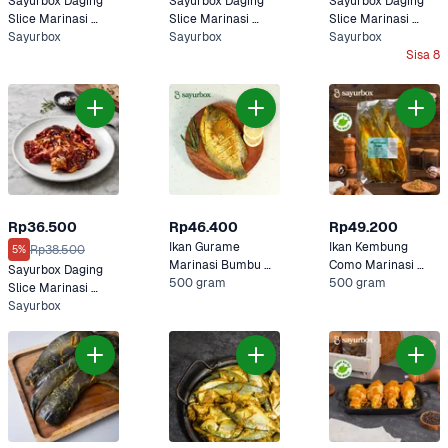
Sayurbox Daging 
Sayurbox Daging 
Sayurbox Daging 
Slice Marinasi 
Slice Marinasi 
Slice Marinasi 
Barbeque 250 
Sayurbox
Yakiniku 250 gram
Sayurbox
Teriyaki 250 gram
Sayurbox
gram
Sisa 8
Rp36.500
Rp46.400
Rp49.200
Ikan Gurame 
Ikan Kembung 
Rp38.500
5%
Marinasi Bumbu 
Como Marinasi 
Sayurbox Daging 
Kuning Sayurbox
500 gram
Bumbu Kuning 
500 gram
Slice Marinasi 
Sayurbox
Bulgogi 250 gram
Sayurbox