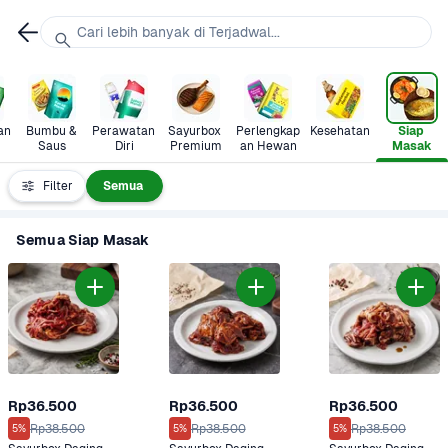
Cari lebih banyak di Terjadwal...
n 
Bumbu & 
Perawatan 
Sayurbox 
Perlengkap
Kesehatan
Siap 
Saus
Diri
Premium
an Hewan
Masak
Filter
Semua
Semua Siap Masak
Rp36.500
Rp36.500
Rp36.500
Rp38.500
Rp38.500
Rp38.500
5%
5%
5%