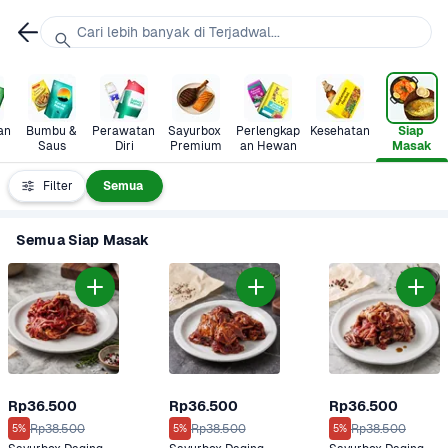
Cari lebih banyak di Terjadwal...
n 
Bumbu & 
Perawatan 
Sayurbox 
Perlengkap
Kesehatan
Siap 
Saus
Diri
Premium
an Hewan
Masak
Filter
Semua
Semua Siap Masak
Rp36.500
Rp36.500
Rp36.500
Rp38.500
Rp38.500
Rp38.500
5%
5%
5%