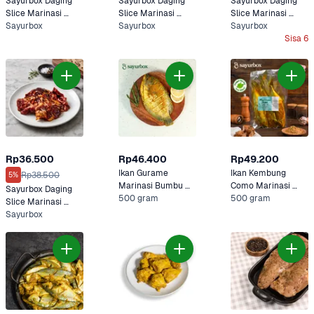
Sayurbox Daging 
Sayurbox Daging 
Sayurbox Daging 
Slice Marinasi 
Slice Marinasi 
Slice Marinasi 
Barbeque 250 
Sayurbox
Yakiniku 250 gram
Sayurbox
Teriyaki 250 gram
Sayurbox
gram
Sisa 6
Rp36.500
Rp46.400
Rp49.200
Ikan Gurame 
Ikan Kembung 
Rp38.500
5%
Marinasi Bumbu 
Como Marinasi 
Sayurbox Daging 
Kuning Sayurbox
500 gram
Bumbu Kuning 
500 gram
Slice Marinasi 
Sayurbox
Bulgogi 250 gram
Sayurbox