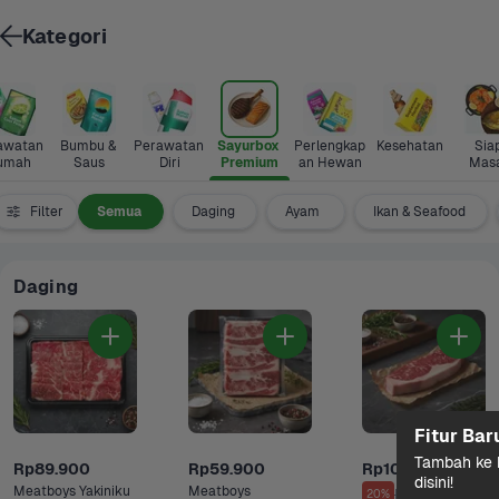
Kategori
awatan 
Bumbu & 
Perawatan 
Sayurbox 
Perlengkap
Kesehatan
Siap
umah
Saus
Diri
Premium
an Hewan
Mas
Filter
Semua
Daging
Ayam 
Ikan & Seafood
Daging
Fitur Bar
Tambah ke k
Rp89.900
Rp59.900
Rp100.700
disini!
Meatboys Yakiniku 
Meatboys 
Rp125.900
20%