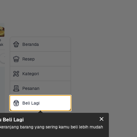
 
Beranda
ak
Tahu, Tempe & Telur
Siap Saji & Olahan
Bakery
Resep
Kategori
Pesanan
Beli Lagi
Beli Lagi
u Beli Lagi
eranjang barang yang sering kamu beli lebih mudah 