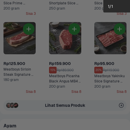
Slice Prime 
Shortplate Slice 
Slice Signature 
1
/
1
Premium 200 gram
200 gram
Black Angus Graind 
250 gram
Black Angus 
200 gram
Sisa 3
Fed Premium 250 
Premium 200 gram
Sisa 3
gram
Rp125.900
Rp159.900
Rp95.900
Meatboys Sirloin 
Rp189.900
Rp119.900
15%
20%
Steak Signature 
Meatboys Picanha 
Meatboys Yakiniku 
Black Angus 
180 gram
Black Angus MB4 
Slice Signature 
Premium 180 gram
Premium 200 gram
200 gram
Black Angus 
200 gram
Sisa 8
Sisa 8
Premium 200 gram
Sisa 8
Lihat Semua Produk
Ayam 