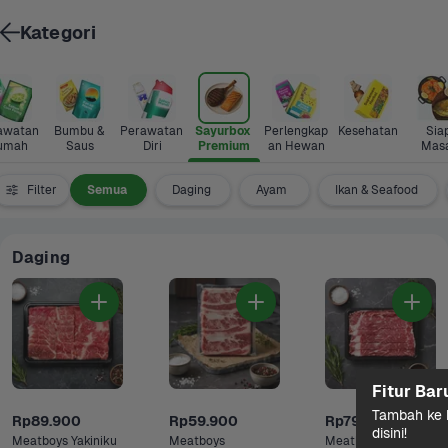
Kategori
awatan 
Bumbu & 
Perawatan 
Sayurbox 
Perlengkap
Kesehatan
Siap
umah
Saus
Diri
Premium
an Hewan
Mas
Filter
Semua
Daging
Ayam 
Ikan & Seafood
Daging
Fitur Bar
Tambah ke k
Rp89.900
Rp59.900
Rp79.900
disini!
Meatboys Yakiniku 
Meatboys 
Meatboys Shabu 