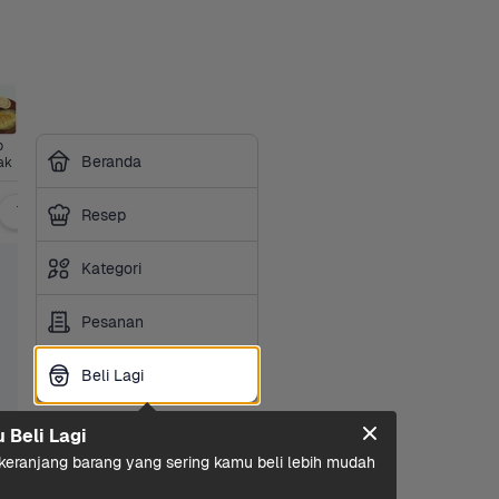
 
Beranda
ak
Tahu, Tempe & Telur
Siap Saji & Olahan
Bakery
Resep
Kategori
Pesanan
Beli Lagi
Beli Lagi
u Beli Lagi
eranjang barang yang sering kamu beli lebih mudah 