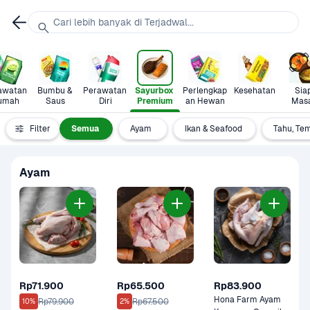
Cari lebih banyak di Terjadwal...
awatan 
Bumbu & 
Perawatan 
Sayurbox 
Perlengkap
Kesehatan
Siap
umah
Saus
Diri
Premium
an Hewan
Mas
Filter
Semua
Ayam 
Ikan & Seafood
Tahu, Tem
Ayam 
Rp71.900
Rp65.500
Rp83.900
Hona Farm Ayam 
Rp79.900
Rp67.500
10%
2%