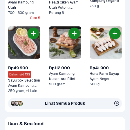
Kampung Organik
Ayam Kampung 
Healti Ciken Ayam 
750 g
Utuh
Utuh Potong 
700 - 800 gram
Probiotik 950 gram
Potong 8
Sisa 5
Rp49.900
Rp112.000
Rp41.900
Ayam Kampung 
Hona Farm Sayap 
Diskon s/d 13%
Nusantara Fillet 
Ayam Negeri 
Sayurbox Selection 
Paha Ayam 
500 gram
Organik
500 g
Ayam Kampung 
Kampung
Giling
250 gram, +1 Lainnya
Lihat Semua Produk
Ikan & Seafood