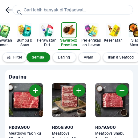
Cari lebih banyak di Terjadwal...
awatan 
Bumbu & 
Perawatan 
Sayurbox 
Perlengkap
Kesehatan
Siap
umah
Saus
Diri
Premium
an Hewan
Mas
Filter
Semua
Daging
Ayam 
Ikan & Seafood
Daging
Rp89.900
Rp59.900
Rp79.900
Meatboys Yakiniku 
Meatboys 
Meatboys Shabu 