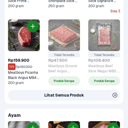
Slice Prime 
Shortplate Slice 
Slice Signature 
Premium 200 gram
200 gram
Black Angus Graind 
250 gram
Black Angus 
200 gram
Fed Premium 250 
Premium 200 gram
Sisa 3
gram
Tidak Tersedia
Tidak Tersedia
Rp159.900
Rp47.500
Rp108.400
Meatboys Ground 
Meatboys Beef 
Rp189.900
15%
Beef Angus 
Slice Wagyu MB5 
Meatboys Picanha 
Grassfed Premium 
Premium 300 gram
Black Angus MB4 
Produk Serupa
Produk Serupa
250 gram
Premium 200 gram
200 gram
Lihat Semua Produk
Ayam 