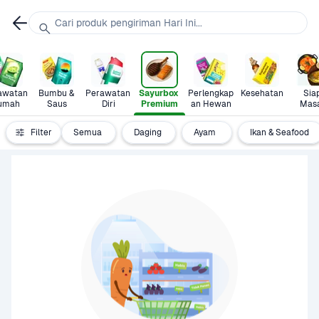
Cari produk pengiriman Hari Ini...
awatan 
Bumbu & 
Perawatan 
Sayurbox 
Perlengkap
Kesehatan
Siap
umah
Saus
Diri
Premium
an Hewan
Mas
Filter
Semua
Daging
Ayam 
Ikan & Seafood