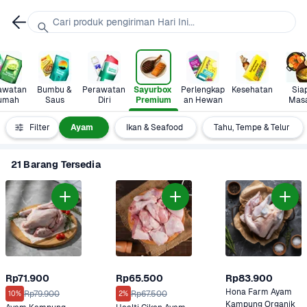
Cari produk pengiriman Hari Ini...
awatan 
Bumbu & 
Perawatan 
Sayurbox 
Perlengkap
Kesehatan
Siap
umah
Saus
Diri
Premium
an Hewan
Mas
Daging
Filter
Ayam 
Ikan & Seafood
Tahu, Tempe & Telur
21 Barang Tersedia
Rp71.900
Rp65.500
Rp83.900
Hona Farm Ayam 
Rp79.900
Rp67.500
10%
2%
Kampung Organik