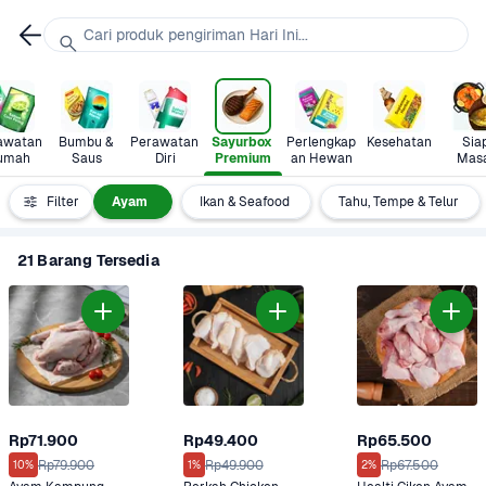
Cari produk pengiriman Hari Ini...
awatan 
Bumbu & 
Perawatan 
Sayurbox 
Perlengkap
Kesehatan
Siap
umah
Saus
Diri
Premium
an Hewan
Mas
Daging
Filter
Ayam 
Ikan & Seafood
Tahu, Tempe & Telur
21 Barang Tersedia
Rp71.900
Rp49.400
Rp65.500
Rp79.900
Rp49.900
Rp67.500
10%
1%
2%