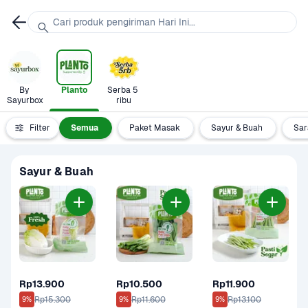
Cari produk pengiriman Hari Ini...
By 
Planto
Serba 5 
Sayurbox
ribu
Filter
Semua
Paket Masak
Sayur & Buah
Sar
Sayur & Buah
Rp13.900
Rp10.500
Rp11.900
Rp15.300
Rp11.600
Rp13.100
9%
9%
9%