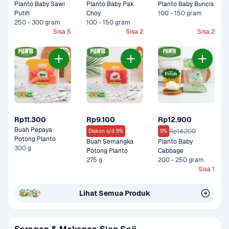
Planto Baby Sawi 
Planto Baby Pak 
Planto Baby Buncis
Putih
Choy
100 - 150 gram
250 - 300 gram
100 - 150 gram
Sisa 5
Sisa 2
Sisa 2
Rp11.300
Rp9.100
Rp12.900
Buah Pepaya 
Rp14.200
Diskon s/d 9%
9%
Potong Planto
Buah Semangka 
Planto Baby 
300 g
Potong Planto
Cabbage
275 g
200 - 250 gram
Sisa 1
Lihat Semua Produk