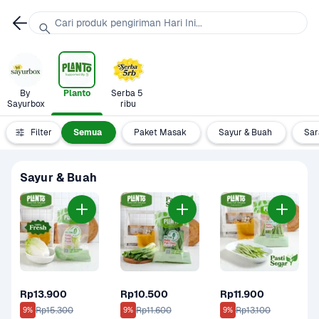
Cari produk pengiriman Hari Ini...
By 
Planto
Serba 5 
Sayurbox
ribu
Filter
Semua
Paket Masak
Sayur & Buah
Sar
Sayur & Buah
Rp13.900
Rp10.500
Rp11.900
Rp15.300
Rp11.600
Rp13.100
9%
9%
9%