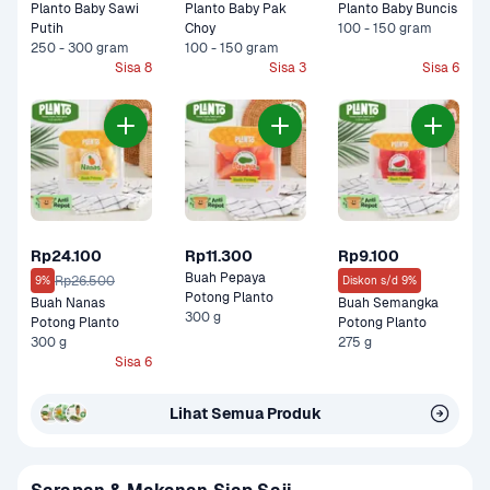
Planto Baby Sawi 
Planto Baby Pak 
Planto Baby Buncis
Putih
Choy
100 - 150 gram
250 - 300 gram
100 - 150 gram
Sisa 8
Sisa 3
Sisa 6
Rp24.100
Rp11.300
Rp9.100
Buah Pepaya 
Rp26.500
9%
Diskon s/d 9%
Potong Planto
Buah Nanas 
Buah Semangka 
300 g
Potong Planto
Potong Planto
300 g
275 g
Sisa 6
Lihat Semua Produk