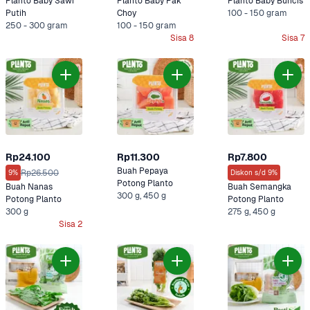
Planto Baby Sawi 
Planto Baby Pak 
Planto Baby Buncis
Putih
Choy
100 - 150 gram
250 - 300 gram
100 - 150 gram
Sisa 8
Sisa 7
Rp24.100
Rp11.300
Rp7.800
Buah Pepaya 
Rp26.500
9%
Diskon s/d 9%
Potong Planto
Buah Nanas 
Buah Semangka 
300 g, 450 g
Potong Planto
Potong Planto
300 g
275 g, 450 g
Sisa 2