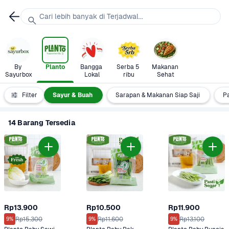
Cari lebih banyak di Terjadwal...
By 
Planto
Bangga 
Serba 5 
Makanan 
Sayurbox
Lokal
ribu
Sehat
ket Masak
Filter
Sayur & Buah
Sarapan & Makanan Siap Saji
P
14 Barang Tersedia
Rp13.900
Rp10.500
Rp11.900
Rp15.300
Rp11.600
Rp13.100
9%
9%
9%