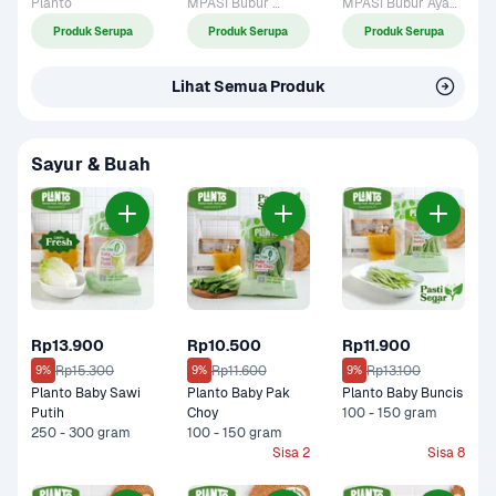
Planto
MPASI Bubur 
MPASI Bubur Ayam 
Salmon Planto
Labu Kuning Planto
Produk Serupa
Produk Serupa
Produk Serupa
Lihat Semua Produk
Sayur & Buah
Rp13.900
Rp10.500
Rp11.900
Rp15.300
Rp11.600
Rp13.100
9%
9%
9%
Planto Baby Sawi 
Planto Baby Pak 
Planto Baby Buncis
Putih
Choy
100 - 150 gram
250 - 300 gram
100 - 150 gram
Sisa 2
Sisa 8