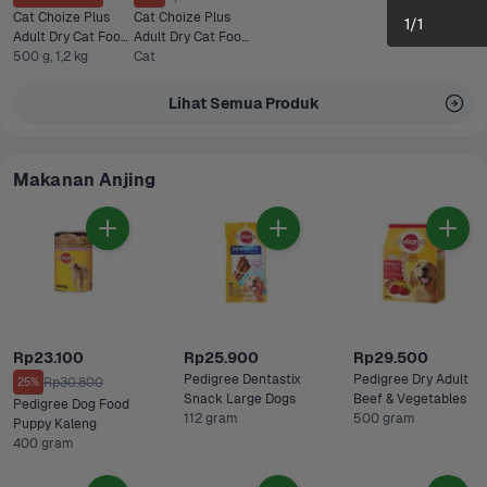
Cat Choize Plus 
Cat Choize Plus 
1
/
1
Adult Dry Cat Food 
Adult Dry Cat Food 
Tuna & Mackerel
500 g, 1,2 kg
Tuna & Salmon 1,2 
Cat
kg
Lihat Semua Produk
Makanan Anjing
Rp23.100
Rp25.900
Rp29.500
Pedigree Dentastix 
Pedigree Dry Adult 
Rp30.800
25%
Snack Large Dogs
Beef & Vegetables
Pedigree Dog Food 
112 gram
500 gram
Puppy Kaleng
400 gram