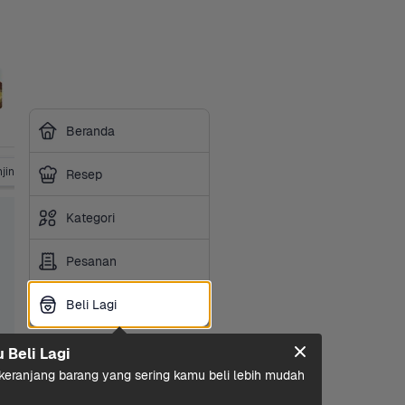
Beranda
jing
Makanan Kucing
Perlengkapan Hewan
Resep
Kategori
Pesanan
Beli Lagi
Beli Lagi
u Beli Lagi
eranjang barang yang sering kamu beli lebih mudah 