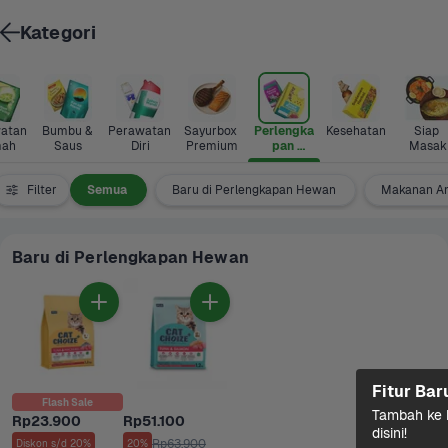
Kategori
atan 
Bumbu & 
Perawatan 
Sayurbox 
Perlengka
Kesehatan
Siap 
ah
Saus
Diri
Premium
pan 
Masak
Hewan
Filter
Semua
Baru di Perlengkapan Hewan
Makanan An
Baru di Perlengkapan Hewan
Fitur Bar
Flash Sale
Tambah ke k
Rp23.900
Rp51.100
disini!
Rp63.900
Diskon s/d 20%
20%