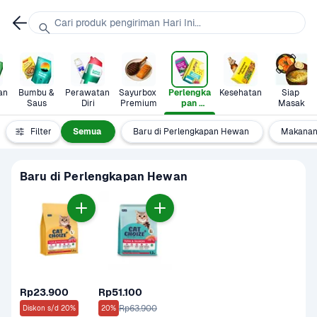
Cari produk pengiriman Hari Ini...
n 
Bumbu & 
Perawatan 
Sayurbox 
Perlengka
Kesehatan
Siap 
Saus
Diri
Premium
pan 
Masak
Hewan
Filter
Semua
Baru di Perlengkapan Hewan
Makanan
Baru di Perlengkapan Hewan
Rp23.900
Rp51.100
Rp63.900
Diskon s/d 20%
20%