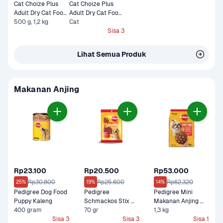
Cat Choize Plus 
Cat Choize Plus 
Adult Dry Cat Food 
Adult Dry Cat Food 
Tuna & Mackerel
500 g, 1,2 kg
Tuna & Salmon 1,2 
Cat
kg
Sisa 3
Lihat Semua Produk
Makanan Anjing
Rp23.100
Rp20.500
Rp53.000
Rp30.800
Rp25.600
Rp62.320
25%
19%
14%
Pedigree Dog Food 
Pedigree 
Pedigree Mini 
Puppy Kaleng
Schmackos Stix 
Makanan Anjing 
400 gram
Snack Anjing Rasa 
70 gr
Kering Daging Sapi, 
1,3 kg
Sisa 3
Sisa 3
Sapi Panggang 
Sisa 1
Domba & Sayur 