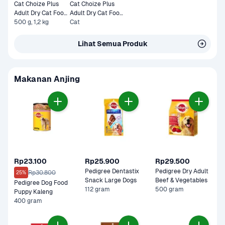
Cat Choize Plus 
Cat Choize Plus 
Adult Dry Cat Food 
Adult Dry Cat Food 
Tuna & Mackerel
500 g, 1,2 kg
Tuna & Salmon 1,2 
Cat
kg
Lihat Semua Produk
Makanan Anjing
Rp23.100
Rp25.900
Rp29.500
Pedigree Dentastix 
Pedigree Dry Adult 
Rp30.800
25%
Snack Large Dogs
Beef & Vegetables
Pedigree Dog Food 
112 gram
500 gram
Puppy Kaleng
400 gram