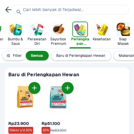
Cari lebih banyak di Terjadwal...
n 
Bumbu & 
Perawatan 
Sayurbox 
Perlengka
Kesehatan
Siap 
Saus
Diri
Premium
pan 
Masak
Hewan
Filter
Semua
Baru di Perlengkapan Hewan
Makanan
Baru di Perlengkapan Hewan
Rp23.900
Rp51.100
Rp63.900
Diskon s/d 20%
20%