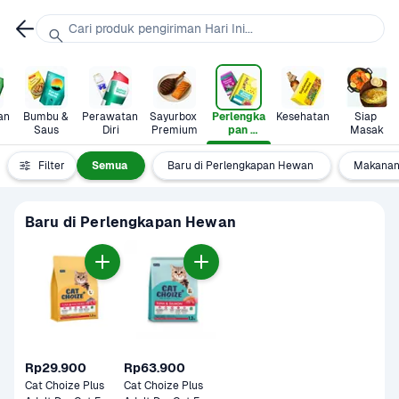
Cari produk pengiriman Hari Ini...
n 
Bumbu & 
Perawatan 
Sayurbox 
Perlengka
Kesehatan
Siap 
Saus
Diri
Premium
pan 
Masak
Hewan
Filter
Semua
Baru di Perlengkapan Hewan
Makanan
Baru di Perlengkapan Hewan
Rp29.900
Rp63.900
Cat Choize Plus 
Cat Choize Plus 