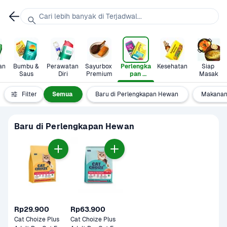
Cari lebih banyak di Terjadwal...
n 
Bumbu & 
Perawatan 
Sayurbox 
Perlengka
Kesehatan
Siap 
Saus
Diri
Premium
pan 
Masak
Hewan
Filter
Semua
Baru di Perlengkapan Hewan
Makanan
Baru di Perlengkapan Hewan
Rp29.900
Rp63.900
Cat Choize Plus 
Cat Choize Plus 