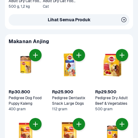
Adult Dry Cat Food 
Adult Dry Cat Food 
Tuna & Mackerel
500 g, 1,2 kg
Tuna & Salmon 1,2 
Cat
kg
Lihat Semua Produk
Makanan Anjing
Rp30.800
Rp25.900
Rp29.500
Pedigree Dog Food 
Pedigree Dentastix 
Pedigree Dry Adult 
Puppy Kaleng
Snack Large Dogs
Beef & Vegetables
400 gram
112 gram
500 gram