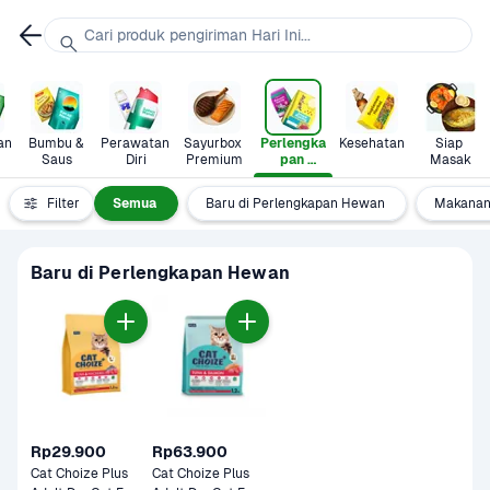
Cari produk pengiriman Hari Ini...
n 
Bumbu & 
Perawatan 
Sayurbox 
Perlengka
Kesehatan
Siap 
Saus
Diri
Premium
pan 
Masak
Hewan
Filter
Semua
Baru di Perlengkapan Hewan
Makanan
Baru di Perlengkapan Hewan
Rp29.900
Rp63.900
Cat Choize Plus 
Cat Choize Plus 