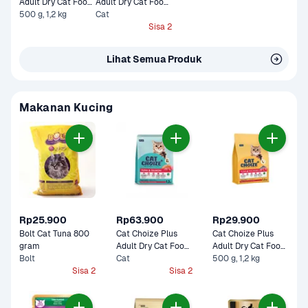
Adult Dry Cat Food 
Adult Dry Cat Food 
Tuna & Mackerel
500 g, 1,2 kg
Tuna & Salmon 1,2 
Cat
kg
Sisa 2
Lihat Semua Produk
Makanan Kucing
Rp25.900
Rp63.900
Rp29.900
Bolt Cat Tuna 800 
Cat Choize Plus 
Cat Choize Plus 
gram
Adult Dry Cat Food 
Adult Dry Cat Food 
Bolt
Tuna & Salmon 1,2 
Cat
Tuna & Mackerel
500 g, 1,2 kg
Sisa 2
kg
Sisa 2