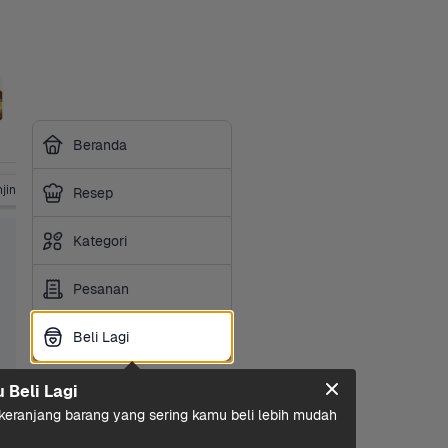
Beranda
jing
Makanan Kucing
Perlengkapan Hewan
Resep
Kategori
Pesanan
Beli Lagi
Beli Lagi
u Beli Lagi
eranjang barang yang sering kamu beli lebih mudah 