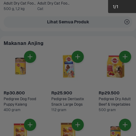
Adult Dry Cat Food 
Adult Dry Cat Food 
1
/
1
Tuna & Mackerel
500 g, 1,2 kg
Tuna & Salmon 1,2 
Cat
kg
Lihat Semua Produk
Makanan Anjing
Rp30.800
Rp25.900
Rp29.500
Pedigree Dog Food 
Pedigree Dentastix 
Pedigree Dry Adult 
Puppy Kaleng
Snack Large Dogs
Beef & Vegetables
400 gram
112 gram
500 gram