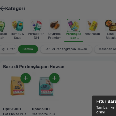
Kategori
atan 
Bumbu & 
Perawatan 
Sayurbox 
Perlengka
Kesehatan
Siap 
ah
Saus
Diri
Premium
pan 
Masak
Hewan
Filter
Semua
Baru di Perlengkapan Hewan
Makanan An
Baru di Perlengkapan Hewan
Fitur Bar
Tambah ke k
Rp29.900
Rp63.900
disini!
Cat Choize Plus 
Cat Choize Plus 