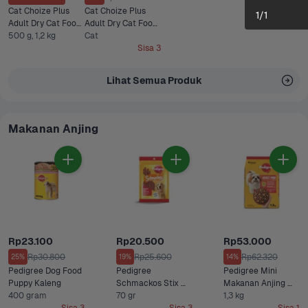
Cat Choize Plus 
Cat Choize Plus 
1
/
1
Adult Dry Cat Food 
Adult Dry Cat Food 
Tuna & Mackerel
500 g, 1,2 kg
Tuna & Salmon 1,2 
Cat
kg
Sisa 3
Lihat Semua Produk
Makanan Anjing
Rp23.100
Rp20.500
Rp53.000
Rp30.800
Rp25.600
Rp62.320
25%
19%
14%
Pedigree Dog Food 
Pedigree 
Pedigree Mini 
Puppy Kaleng
Schmackos Stix 
Makanan Anjing 
400 gram
Snack Anjing Rasa 
70 gr
Kering Daging Sapi, 
1,3 kg