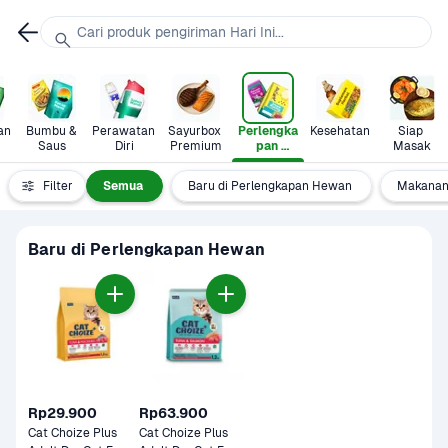
Cari produk pengiriman Hari Ini...
n 
Bumbu & 
Perawatan 
Sayurbox 
Perlengka
Kesehatan
Siap 
Saus
Diri
Premium
pan 
Masak
Hewan
Filter
Semua
Baru di Perlengkapan Hewan
Makanan
Baru di Perlengkapan Hewan
Rp29.900
Rp63.900
Cat Choize Plus 
Cat Choize Plus 