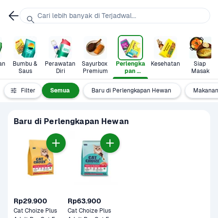
Cari lebih banyak di Terjadwal...
n 
Bumbu & 
Perawatan 
Sayurbox 
Perlengka
Kesehatan
Siap 
Saus
Diri
Premium
pan 
Masak
Hewan
Filter
Semua
Baru di Perlengkapan Hewan
Makanan
Baru di Perlengkapan Hewan
Rp29.900
Rp63.900
Cat Choize Plus 
Cat Choize Plus 