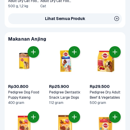
Adult Dry Cat Food 
Adult Dry Cat Food 
Tuna & Mackerel
500 g, 1,2 kg
Tuna & Salmon 1,2 
Cat
kg
Lihat Semua Produk
Makanan Anjing
Rp30.800
Rp25.900
Rp29.500
Pedigree Dog Food 
Pedigree Dentastix 
Pedigree Dry Adult 
Puppy Kaleng
Snack Large Dogs
Beef & Vegetables
400 gram
112 gram
500 gram