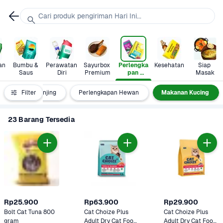
Cari produk pengiriman Hari Ini...
n 
Bumbu & 
Perawatan 
Sayurbox 
Perlengka
Kesehatan
Siap 
Saus
Diri
Premium
pan 
Masak
Hewan
Makanan Anjing
Filter
Perlengkapan Hewan
Makanan Kucing
23 Barang Tersedia
Rp25.900
Rp63.900
Rp29.900
Bolt Cat Tuna 800 
Cat Choize Plus 
Cat Choize Plus 
gram
Adult Dry Cat Food 
Adult Dry Cat Food 