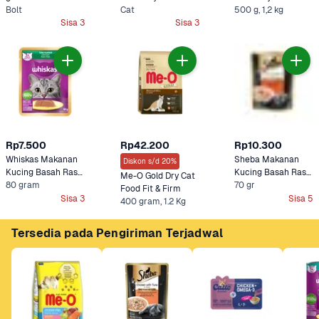
Bolt
Tuna & Salmon 1,2 
Cat
Tuna & Mackerel
500 g, 1,2 kg
Sisa 3
kg
Sisa 3
Rp7.500
Rp42.200
Rp10.300
Whiskas Makanan 
Sheba Makanan 
Diskon s/d 20%
Kucing Basah Rasa 
Kucing Basah Rasa 
Me-O Gold Dry Cat 
Tuna
80 gram
70 gr
Tuna & Salmon 
Food Fit & Firm
Sisa 3
Sisa 5
400 gram, 1.2 Kg
Tersedia pada Pengiriman Terjadwal