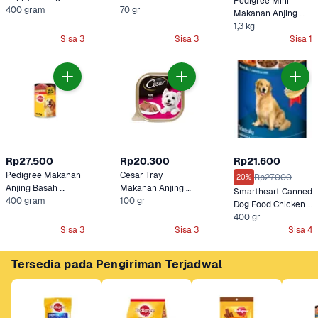
Pedigree Mini 
400 gram
Snack Anjing Rasa 
70 gr
Makanan Anjing 
Sapi Panggang 
Kering Daging Sapi, 
1,3 kg
Sisa 3
Sisa 3
Sisa 1
Domba & Sayur 
Rp27.500
Rp20.300
Rp21.600
Pedigree Makanan 
Cesar Tray 
Rp27.000
20%
Anjing Basah 
Makanan Anjing 
Smartheart Canned 
Kaleng Beef
400 gram
100 gr
Basah Rasa Sapi 
Dog Food Chicken & 
Liver
400 gr
Sisa 3
Sisa 3
Sisa 4
Tersedia pada Pengiriman Terjadwal