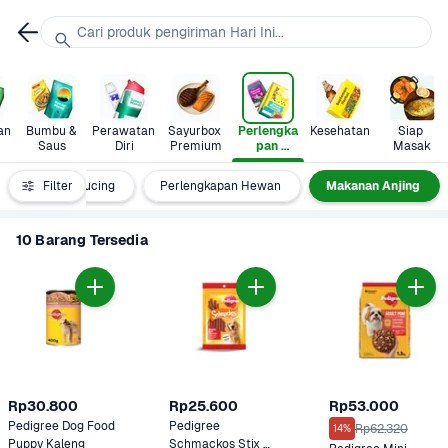
Cari produk pengiriman Hari Ini...
n 
Bumbu & 
Perawatan 
Sayurbox 
Perlengka
Kesehatan
Siap 
Saus
Diri
Premium
pan 
Masak
Hewan
Makanan Kucing
Filter
Perlengkapan Hewan
Makanan Anjing
10 Barang Tersedia
Rp30.800
Rp25.600
Rp53.000
Pedigree Dog Food 
Pedigree 
Rp62.320
14%
Puppy Kaleng
Schmackos Stix 