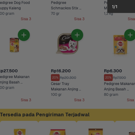
edigree Dog Food 
Pedigree 
Pedigree Mini 
1
/
1
uppy Kaleng
Schmackos Stix 
Makanan Anjing 
00 gram
Snack Anjing Rasa 
70 gr
Kering Daging Sapi,
1,3 kg
Sisa 3
Sisa 3
Sapi Panggang 
Sisa
Domba & Sayur 
Rp27.500
Rp16.200
Rp6.300
edigree Makanan 
Rp20.300
Rp7.900
20%
20%
njing Basah 
Cesar Tray 
Pedigree Makanan
aleng Beef
00 gram
Makanan Anjing 
Anjing Basah 
100 gr
Basah Rasa Sapi 
Daging Sapi & 
80 gram
Sisa 3
Sisa 3
Sayuran 
Sisa
Tersedia pada Pengiriman Terjadwal