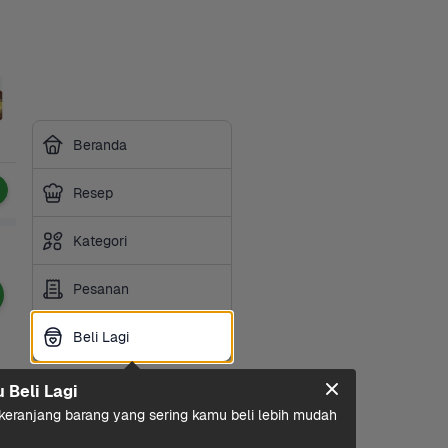
Beranda
Resep
Kategori
Pesanan
Beli Lagi
Beli Lagi
u Beli Lagi
eranjang barang yang sering kamu beli lebih mudah 