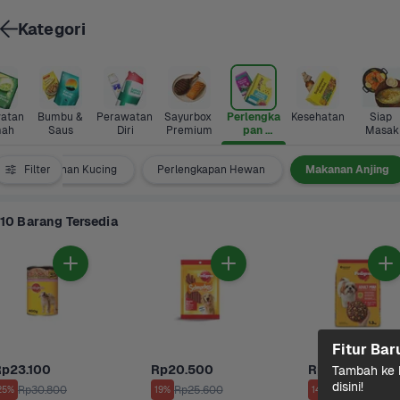
Kategori
atan 
Bumbu & 
Perawatan 
Sayurbox 
Perlengka
Kesehatan
Siap 
ah
Saus
Diri
Premium
pan 
Masak
Hewan
Filter
Makanan Kucing
Perlengkapan Hewan
Makanan Anjing
10 Barang Tersedia
Fitur Bar
Rp23.100
Rp20.500
Rp53.000
Tambah ke k
disini!
Rp30.800
Rp25.600
Rp62.320
25%
19%
14%