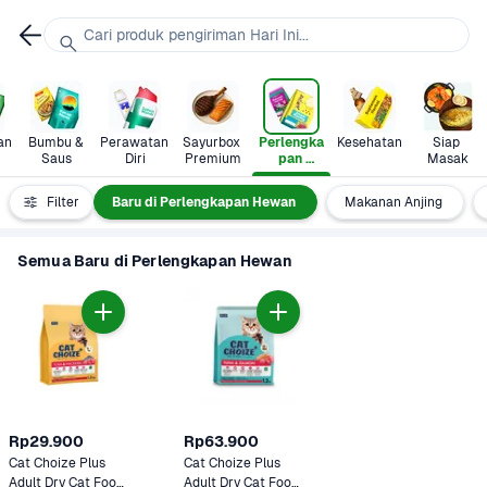
Cari produk pengiriman Hari Ini...
n 
Bumbu & 
Perawatan 
Sayurbox 
Perlengka
Kesehatan
Siap 
Saus
Diri
Premium
pan 
Masak
Hewan
Semua
Filter
Baru di Perlengkapan Hewan
Makanan Anjing
Semua Baru di Perlengkapan Hewan
Rp29.900
Rp63.900
Cat Choize Plus 
Cat Choize Plus 
Adult Dry Cat Food 
Adult Dry Cat Food 