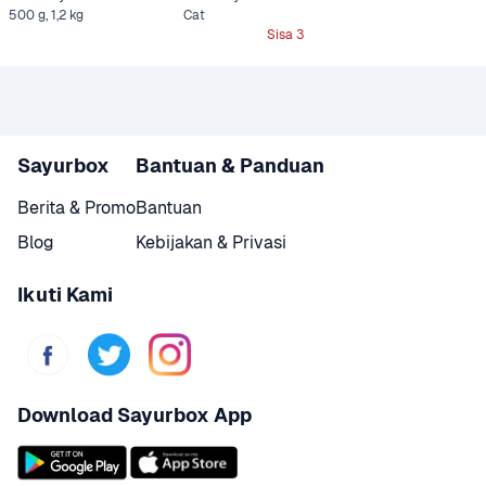
Tuna & Mackerel
500 g, 1,2 kg
Tuna & Salmon 1,2 
Cat
kg
Sisa 3
Sayurbox
Bantuan & Panduan
Berita & Promo
Bantuan
Blog
Kebijakan & Privasi
Ikuti Kami
Download Sayurbox App