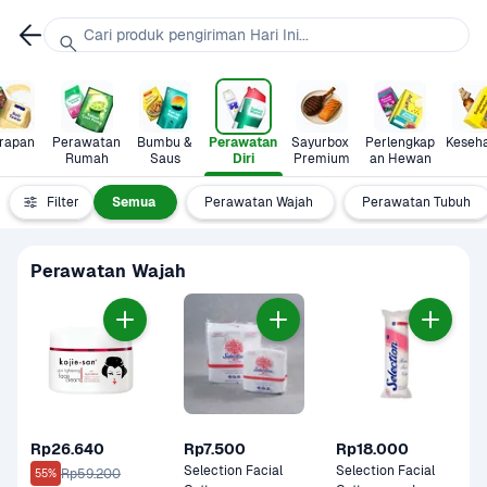
Cari produk pengiriman Hari Ini...
rapan
Perawatan 
Bumbu & 
Perawatan 
Sayurbox 
Perlengkap
Keseh
Rumah
Saus
Diri
Premium
an Hewan
Filter
Semua
Perawatan Wajah
Perawatan Tubuh
Perawatan Wajah
Rp26.640
Rp7.500
Rp18.000
Selection Facial 
Selection Facial 
Rp59.200
55%