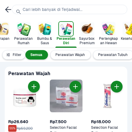
Cari lebih banyak di Terjadwal...
rapan
Perawatan 
Bumbu & 
Perawatan 
Sayurbox 
Perlengkap
Keseh
Rumah
Saus
Diri
Premium
an Hewan
Filter
Semua
Perawatan Wajah
Perawatan Tubuh
Perawatan Wajah
Rp26.640
Rp7.500
Rp18.000
Selection Facial 
Selection Facial 
Rp59.200
55%