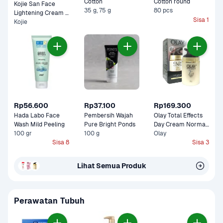
Cotton 
Cotton round
Kojie San Face 
35 g, 75 g
80 pcs
Lightening Cream 
Sisa 1
Kojie
Pot 
Rp56.600
Rp37.100
Rp169.300
Hada Labo Face 
Pembersih Wajah 
Olay Total Effects 
Wash Mild Peeling 
Pure Bright Ponds
Day Cream Normal 
100 gr
100 g
Olay
Spf-15 Box 
Sisa 8
Sisa 3
Lihat Semua Produk
Perawatan Tubuh