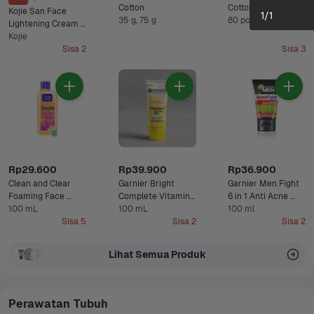
Cotton 
Cotton round
Kojie San Face 
1
/
1
35 g, 75 g
80 pcs
Lightening Cream 
Kojie
Pot 
Sisa 2
Sisa 3
Rp29.600
Rp39.900
Rp36.900
Clean and Clear 
Garnier Bright 
Garnier Men Fight 
Foaming Face 
Complete Vitamin 
6 in 1 Anti Acne 
100 mL
Wash 
C Face Scrub
100 mL
100 ml
Foam 
Sisa 5
Sisa 2
Sisa 2
Lihat Semua Produk
Perawatan Tubuh