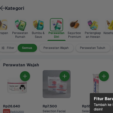
Kategori
rapan
Perawatan 
Bumbu & 
Perawatan 
Sayurbox 
Perlengkap
Keseh
Rumah
Saus
Diri
Premium
an Hewan
Filter
Semua
Perawatan Wajah
Perawatan Tubuh
Perawatan Wajah
Fitur Bar
Tambah ke k
Rp26.640
Rp7.500
Rp18.000
disini!
Selection Facial 
Selection Facial 
Rp59.200
55%