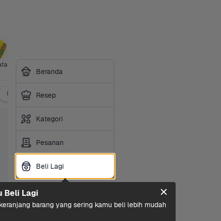
atan
Siap 
Beranda
Masak
Perawatan Gigi & Mulut
Vitamin & Kesehatan
Resep
Kategori
Pesanan
Beli Lagi
Beli Lagi
u Beli Lagi
eranjang barang yang sering kamu beli lebih mudah 