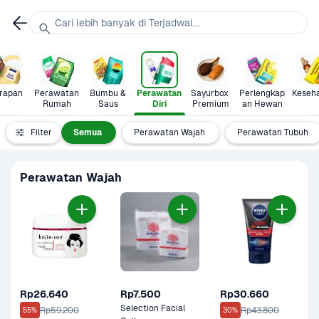
Cari lebih banyak di Terjadwal...
rapan
Perawatan 
Bumbu & 
Perawatan 
Sayurbox 
Perlengkap
Keseh
Rumah
Saus
Diri
Premium
an Hewan
Filter
Semua
Perawatan Wajah
Perawatan Tubuh
Perawatan Wajah
Rp26.640
Rp7.500
Rp30.660
Selection Facial 
Rp59.200
Rp43.800
55%
30%