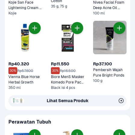
Cotton 
Kojie San Face 
Nivea Facial Foam 
35 g, 75 g
Lightening Cream 
Deep Acne Oil 
Kojie
Pot 
Clear
100 ml
Rp40.320
Rp11.550
Rp37.100
Pembersih Wajah 
Rp57.600
Rp16.500
30%
30%
Pure Bright Ponds
Vienna Blue Horse 
Biore MenS Masker 
100 g
Herbal Growth
Komedo Pore Pack 
350 ml
Black Strip 
Black isi 4 pcs
Refreshing Cool 
Lihat Semua Produk
Perawatan Tubuh