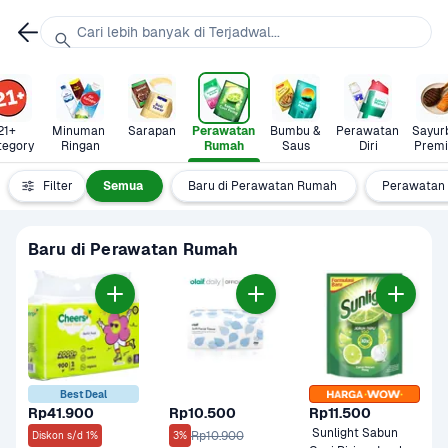
Cari lebih banyak di Terjadwal...
21+ 
Minuman 
Sarapan
Perawatan 
Bumbu & 
Perawatan 
Sayurb
tegory
Ringan
Rumah
Saus
Diri
Prem
Filter
Semua
Baru di Perawatan Rumah
Perawatan 
Baru di Perawatan Rumah
Best Deal
Rp41.900
Rp10.500
Rp11.500
 Sunlight Sabun 
Rp10.900
Diskon s/d 1%
3%