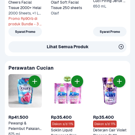
Cuci Piring Jeruk 
Cheers Facial 
Olaif Soft Facial 
650 mL
Nipis 
Tissue 2000+ Helai 
Tissue 250 sheets
2000 Sheets, +1 Lainnya
Olaif
Promo Rp90rb di 
produk Bundle - 3 x 
2000 Sheets
Syarat Promo
Syarat Promo
Lihat Semua Produk
Perawatan Cucian
Rp41.500
Rp35.400
Rp35.400
Pewangi & 
Diskon s/d 11%
Diskon s/d 11%
Pelembut Pakaian 
Soklin Liquid 
Deterjen Cair Violet 
Sunrise Fresh Refill 
875 mL