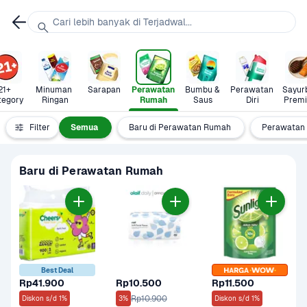
Cari lebih banyak di Terjadwal...
21+ 
Minuman 
Sarapan
Perawatan 
Bumbu & 
Perawatan 
Sayurb
tegory
Ringan
Rumah
Saus
Diri
Prem
Filter
Semua
Baru di Perawatan Rumah
Perawatan 
Baru di Perawatan Rumah
Best Deal
Rp41.900
Rp10.500
Rp11.500
Rp10.900
Diskon s/d 1%
3%
Diskon s/d 1%