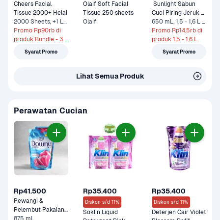
Cheers Facial 
Olaif Soft Facial 
 Sunlight Sabun 
Tissue 2000+ Helai 
Tissue 250 sheets
Cuci Piring Jeruk 
2000 Sheets, +1 Lainnya
Olaif
Nipis 
650 mL, 1,5 - 1,6 L +1 Lainnya
Promo Rp90rb di 
Promo Rp14,5rb di 
produk Bundle - 3 x 
produk 1,5 - 1,6 L
2000 Sheets
Syarat Promo
Syarat Promo
Lihat Semua Produk
Perawatan Cucian
Rp41.500
Rp35.400
Rp35.400
Pewangi & 
Diskon s/d 11%
Diskon s/d 11%
Pelembut Pakaian 
Soklin Liquid 
Deterjen Cair Violet 
Sunrise Fresh Refill 
875 mL