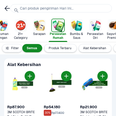
Cari produk pengiriman Hari Ini...
uman 
21+ 
Sarapan
Perawatan 
Bumbu & 
Perawatan 
Sayurb
ingan
Category
Rumah
Saus
Diri
Prem
Filter
Semua
Produk Terbaru
Alat Kebersihan
Alat Kebersihan
Rp87.900
Rp54.180
Rp21.900
3M SCOTCH BRITE 
3M SCOTCH BRITE 
Rp77.400
30%