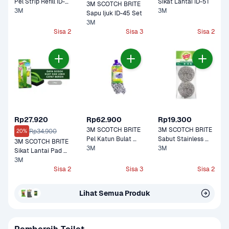
Pel Strip Refill ID-
Sikat Lantai ID-51
3M SCOTCH BRITE 
73
3M
3M
Sapu Ijuk ID-45 Set
3M
Sisa 2
Sisa 3
Sisa 2
Rp27.920
Rp62.900
Rp19.300
3M SCOTCH BRITE 
3M SCOTCH BRITE 
Rp34.900
20%
Pel Katun Bulat 
Sabut Stainless 
3M SCOTCH BRITE 
Refill ID-71
3M
2sID-SSP Banded
3M
Sikat Lantai Pad 
ID-40
3M
Sisa 2
Sisa 3
Sisa 2
Lihat Semua Produk