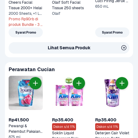
Cuci Piring Jeruk 
Cheers Facial 
Olaif Soft Facial 
650 mL
Nipis 
Tissue 2000+ Helai 
Tissue 250 sheets
2000 Sheets, +1 Lainnya
Olaif
Promo Rp90rb di 
produk Bundle - 3 x 
2000 Sheets
Syarat Promo
Syarat Promo
Lihat Semua Produk
Perawatan Cucian
Rp41.500
Rp35.400
Rp35.400
Pewangi & 
Diskon s/d 11%
Diskon s/d 11%
Pelembut Pakaian 
Soklin Liquid 
Deterjen Cair Violet 
Sunrise Fresh Refill 
875 mL