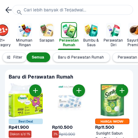
Cari lebih banyak di Terjadwal...
21+ 
Minuman 
Sarapan
Perawatan 
Bumbu & 
Perawatan 
Sayurb
tegory
Ringan
Rumah
Saus
Diri
Prem
Filter
Semua
Baru di Perawatan Rumah
Perawatan 
Baru di Perawatan Rumah
Best Deal
Rp41.900
Rp10.500
Rp11.500
 Sunlight Sabun 
Rp10.900
Diskon s/d 1%
3%