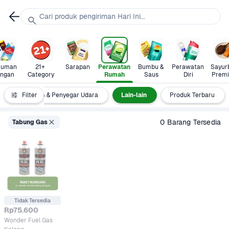
Cari produk pengiriman Hari Ini...
uman 
21+ 
Sarapan
Perawatan 
Bumbu & 
Perawatan 
Sayurb
ingan
Category
Rumah
Saus
Diri
Prem
Pengharum & Penyegar Udara
Filter
Lain-lain
Produk Terbaru
0 Barang Tersedia
Tabung Gas
Tidak Tersedia
Rp75.600
Wonder Fuel Gas 