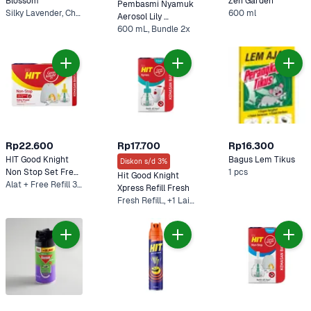
Blossom
Zen Garden 
Pembasmi Nyamuk 
Silky Lavender, Cherry Blossom +1 Lainnya
600 ml
Aerosol Lily 
Blossom HIT
600 mL, Bundle 2x
Rp22.600
Rp17.700
Rp16.300
HIT Good Knight 
Bagus Lem Tikus
Diskon s/d 3%
Non Stop Set Free 
1 pcs
Hit Good Knight 
Refill
Alat + Free Refill 35 ml
Xpress Refill Fresh
Fresh Refill.., +1 Lainnya