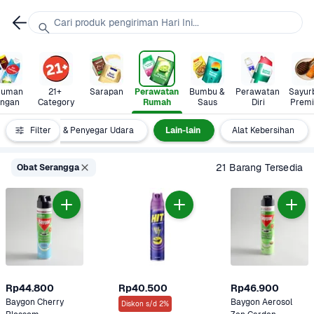
Cari produk pengiriman Hari Ini...
uman 
21+ 
Sarapan
Perawatan 
Bumbu & 
Perawatan 
Sayurb
ingan
Category
Rumah
Saus
Diri
Prem
Pengharum & Penyegar Udara
Filter
Lain-lain
Alat Kebersihan
21 Barang Tersedia
Obat Serangga
Rp44.800
Rp40.500
Rp46.900
Baygon Cherry 
Baygon Aerosol 
Diskon s/d 2%