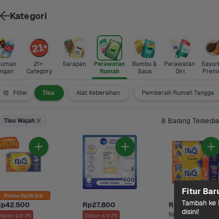
Kategori
uman 
21+ 
Sarapan
Perawatan 
Bumbu & 
Perawatan 
Sayurb
ingan
Category
Rumah
Saus
Diri
Prem
Terbaru
Filter
Tisu
Alat Kebersihan
Pembersih Rumah Tangga
8 Barang Tersedia
Tisu Wajah
Fitur Bar
Promo Rp38.5rb
Tambah ke k
Rp42.500
Rp27.800
Rp22.600
disini!
Nice Living Facial 
Diskon s/d 3%
Diskon s/d 2%