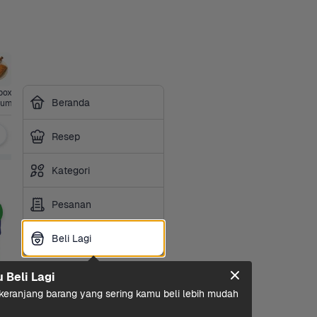
ox 
Perlengkap
Kesehatan
Siap 
Beranda
ium
an Hewan
Masak
Pembersih Toilet
Pembersih Dapur
Pengharum & Penyega
Resep
Kategori
Pesanan
Beli Lagi
Beli Lagi
u Beli Lagi
eranjang barang yang sering kamu beli lebih mudah 