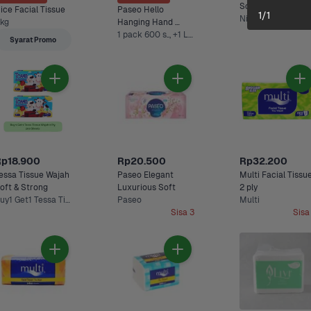
Soft Beli 2 Lebih 
ice Facial Tissue
Paseo Hello 
1
/
1
Hemat 400 plus 
Nice
 kg
Hanging Hand 
100 Sheets
1 pack 600 s.., +1 Lainnya
Towel Tisu Gantung 
Syarat Promo
Rp18.900
Rp20.500
Rp32.200
essa Tissue Wajah 
Paseo Elegant 
Multi Facial Tissue
Soft & Strong 
Luxurious Soft
2 ply 
Buy1 Get1 Tessa Tissue Wajah 200 sheets, 260 Sheets
Paseo
Multi
Sisa 3
Sisa