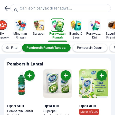
Cari lebih banyak di Terjadwal...
21+ 
Minuman 
Sarapan
Perawatan 
Bumbu & 
Perawatan 
Sayurb
tegory
Ringan
Rumah
Saus
Diri
Prem
Tisu
Filter
Pembersih Rumah Tangga
Pembersih Dapur
Pembersih Lantai
Rp18.500
Rp14.100
Rp31.400
Pembersih Lantai 
Superpell 
Diskon s/d 3%