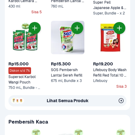
Karbol Cemara 
Pembersih Lantai 
Super Pell 
Botol Wipol
430 ml
760 mL
Fresh Apple Pouch 
Japanese Apple & 
Sisa 5
Super, Bundle - x 2
Peony 
Rp15.000
Rp15.300
Rp19.200
SOS Pembersih 
Lifebuoy Body Wash 
Diskon s/d 7%
Lantai Sereh Refill
Refill Red Total 10 
Supersol Karbol 
675 ml, Bundle x 3
Pouch
Lifebuoy
Wangi Pouch 
Sisa 3
750 mL, Bundle - 2 x 750 mL
Lihat Semua Produk
Pembersih Kaca