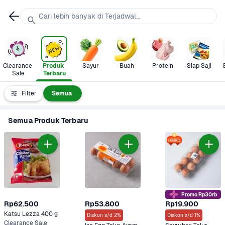
Cari lebih banyak di Terjadwal...
Clearance 
Produk 
Sayur
Buah
Protein
Siap Saji
Sale
Terbaru
Filter
Semua
Semua Produk Terbaru
Promo Rp30rb
Rp62.500
Rp53.800
Rp19.900
Katsu Lezza 400 g
Diskon s/d 2%
Diskon s/d 1%
Clearance Sale