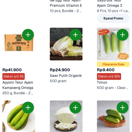
Ise Egg Telur Ayam 
Sayurbox Telur 
Premium Vitamin E
Ayam Omega 3
10 pcs, Bundle - 2 x 10 pcs*
6 Pcs, 10 pcs +1 Lainnya
Syarat Promo
Clearance Sale
Rp41.900
Rp24.900
Rp9.400
Sawi Putih Organik
Diskon s/d 3%
Diskon s/d 35%
500 gram
Ayyomi Telur Ayam 
Timun
Kampoeng Omega
500 gram - Clearance Sale, 500 gram - Ekonomis +3 Lainnya
250 g, Bundle - 2 x 250 g*