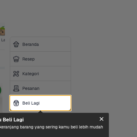
i Lagi
Harga 
Ibu & Bayi
Hotpot & 
Makanan 
Sembako
Susu 
Beranda
Grosir
BBQ
Ringan
Olah
Resep
Kategori
Pesanan
Beli Lagi
Beli Lagi
u Beli Lagi
eranjang barang yang sering kamu beli lebih mudah 