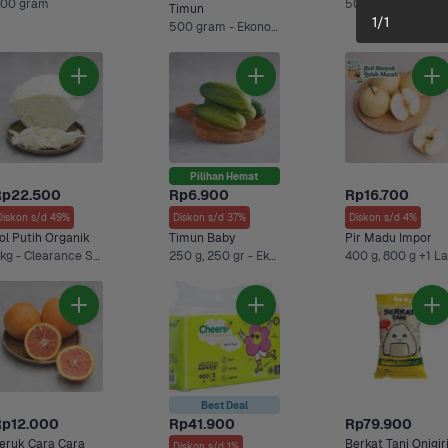
00 gram
500 g
Timun
1
/
1
500 gram - Ekonomis, 500 g +3 Lainnya
Pilihan Hemat
Rp22.500
Rp6.900
Rp16.700
Diskon s/d 49%
Diskon s/d 37%
Diskon s/d 4%
ol Putih Organik
Timun Baby
Pir Madu Impor
1 kg - Clearance Sale
250 g, 250 gr - Ekonomis +3 Lainnya
Best Deal
Rp12.000
Rp41.900
Rp79.900
eruk Cara Cara 
Berkat Tani Onigiri
Diskon s/d 1%