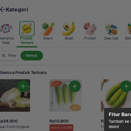
Kategori
learance 
Produk 
Sayur
Buah
Protein
Siap Saji
Bel
Sale
Terbaru
Filter
Semua
Semua Produk Terbaru
Fitur Bar
Rp24.900
Rp13.800
Rp23.500
Tambah ke k
disini!
awi Putih Organik
Timun Organik
Diskon s/d 35%