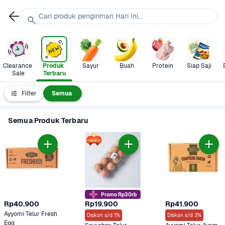
Cari produk pengiriman Hari Ini...
Clearance 
Produk 
Sayur
Buah
Protein
Siap Saji
Sale
Terbaru
Filter
Semua
Semua Produk Terbaru
Promo Rp30rb
Rp40.900
Rp19.900
Rp41.900
Ayyomi Telur Fresh 
Diskon s/d 1%
Diskon s/d 3%
Egg