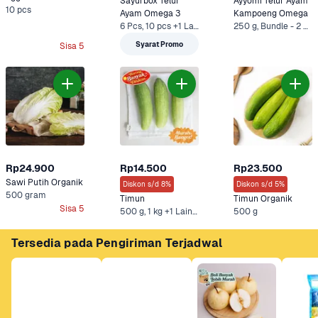
Sayurbox Telur 
Ayyomi Telur Ayam 
10 pcs
Ayam Omega 3
Kampoeng Omega
6 Pcs, 10 pcs +1 Lainnya
250 g, Bundle - 2 x 250 g*
Syarat Promo
Sisa 5
Rp24.900
Rp14.500
Rp23.500
Sawi Putih Organik
Diskon s/d 8%
Diskon s/d 5%
500 gram
Timun
Timun Organik
Sisa 5
500 g, 1 kg +1 Lainnya
500 g
Tersedia pada Pengiriman Terjadwal