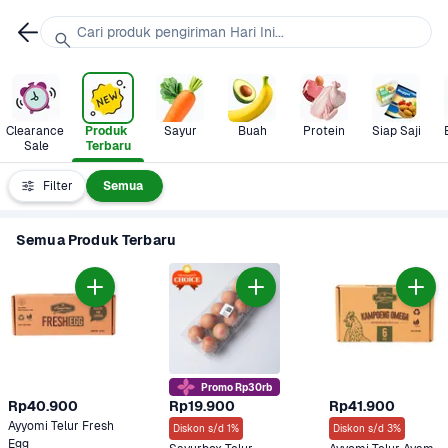
Cari produk pengiriman Hari Ini...
Clearance 
Produk 
Sayur
Buah
Protein
Siap Saji
Sale
Terbaru
Filter
Semua
Semua Produk Terbaru
Promo Rp30rb
Rp40.900
Rp19.900
Rp41.900
Ayyomi Telur Fresh 
Diskon s/d 1%
Diskon s/d 3%
Egg