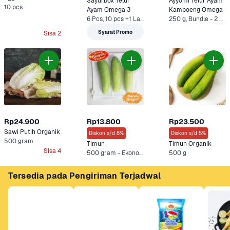
Sayurbox Telur 
Ayyomi Telur Ayam 
10 pcs
Ayam Omega 3
Kampoeng Omega
6 Pcs, 10 pcs +1 Lainnya
250 g, Bundle - 2 x 250 g*
Syarat Promo
Sisa 2
Rp24.900
Rp13.800
Rp23.500
Sawi Putih Organik
Diskon s/d 8%
Diskon s/d 5%
500 gram
Timun
Timun Organik
Sisa 4
500 gram - Ekonomis, 500 g +2 Lainnya
500 g
Tersedia pada Pengiriman Terjadwal