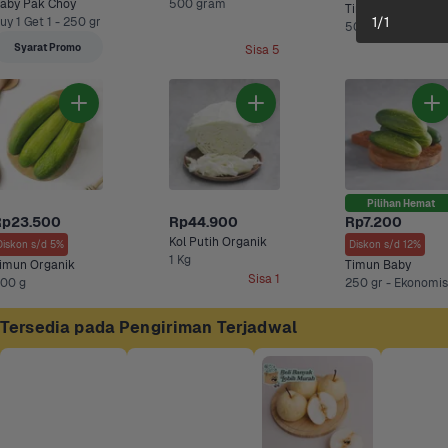
aby Pak Choy
500 gram
Timun
1
/
1
uy 1 Get 1 - 250 gr
500
Syarat Promo
Sisa 5
Pilihan Hemat
Rp23.500
Rp44.900
Rp7.200
Kol Putih Organik
Diskon s/d 5%
Diskon s/d 12%
1 Kg
imun Organik
Timun Baby
Sisa 1
00 g
Tersedia pada Pengiriman Terjadwal