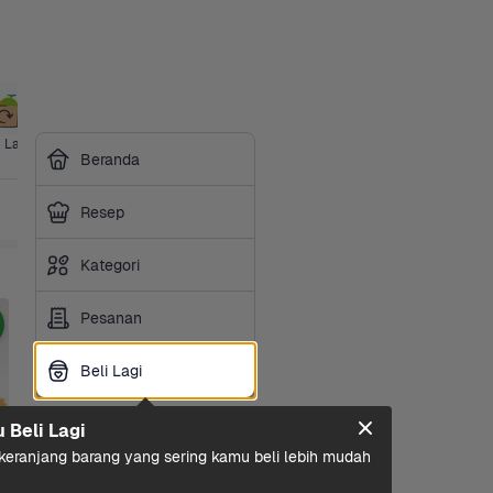
i Lagi
Ice Cream
Ibu & Bayi
Hotpot & 
Makanan 
Sembako
Susu 
Beranda
BBQ
Ringan
Olah
Resep
Kategori
Pesanan
Beli Lagi
Beli Lagi
u Beli Lagi
eranjang barang yang sering kamu beli lebih mudah 