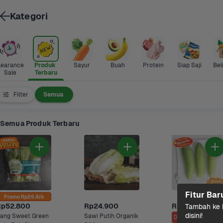
Kategori
learance 
Produk 
Sayur
Buah
Protein
Siap Saji
Bel
Sale
Terbaru
Filter
Semua
Semua Produk Terbaru
Fitur Bar
Promo Rp26.4rb
Rp52.800
Rp24.900
Rp14.500
Tambah ke k
disini!
ang Sweet Green 
Sawi Putih Organik
Diskon s/d 8%