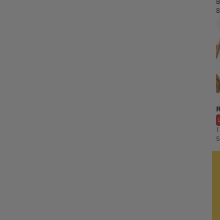
B
B
T
5